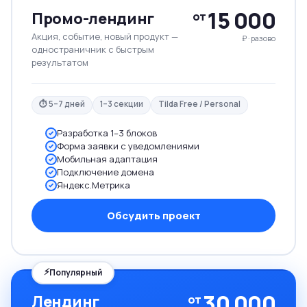
15 000
Промо-лендинг
от
Акция, событие, новый продукт —
₽ · разово
одностраничник с быстрым
результатом
⏱ 5–7 дней
1–3 секции
Tilda Free / Personal
Разработка 1–3 блоков
Форма заявки с уведомлениями
Мобильная адаптация
Подключение домена
Яндекс.Метрика
Обсудить проект
⚡
Популярный
30 000
Лендинг
от