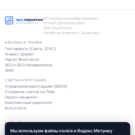
ИП Насретдинов Альберт Зямилович
ОГРНИП 325169000109819
ИНН 164413749914
Республика Татарстан, г. Альметьевск
РЕКЛАМА И ТРАФИК
Геосервисы (Карты, 2ГИС)
Яндекс.Директ
Таргет ВКонтакте
SEO и GEO-продвижение
SMM
САЙТЫ И РЕПУТАЦИЯ
Управление репутацией (SERM)
Создание сайтов на Tilda
Промо-лендинги
Комплексный маркетинг
Все услуги
+7 (904) 674-50-15
info@promarketing.su
Мы используем файлы cookie и Яндекс.Метрику