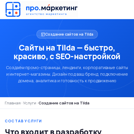
Создание сайтов на Tilda
Сайты на Tilda — быстро,
красиво, с SEO-настройкой
Создаём промо-страницы, лендинги, корпоративные сайты
и интернет-магазины. Дизайн под ваш бренд, подключение
домена, аналитика и готовность к продвижению
Главная
›
Услуги
›
Создание сайтов на Tilda
СОСТАВ УСЛУГИ
Что входит в разработку