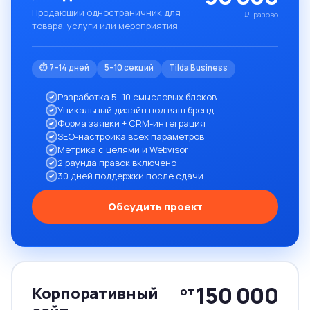
Продающий одностраничник для
₽ · разово
товара, услуги или мероприятия
⏱ 7–14 дней
5–10 секций
Tilda Business
Разработка 5–10 смысловых блоков
Уникальный дизайн под ваш бренд
Форма заявки + CRM-интеграция
SEO-настройка всех параметров
Метрика с целями и Webvisor
2 раунда правок включено
30 дней поддержки после сдачи
Обсудить проект
150 000
Корпоративный
от